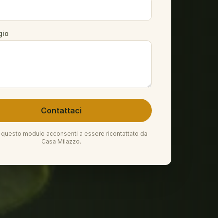
gio
Contattaci
 questo modulo acconsenti a essere ricontattato da
Casa Milazzo.