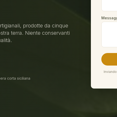
Messag
artigianali, prodotte da cinque
ostra terra. Niente conservanti
lità.
Inviando
iera corta siciliana