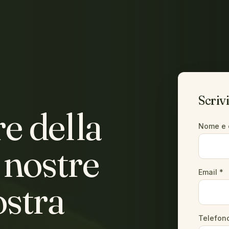
Scrivi
re della
Nome e 
e nostre
Email *
ostra
Telefon