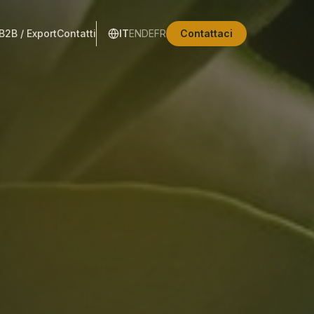
B2B / Export
Contatti
IT
EN
DE
FR
Contattaci